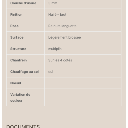
Couche d’usure
3 mm
Finition
Huilé – brut
Pose
Rainure languette
Surface
Légèrement brossée
Structure
multiplis
Chanfrein
Sur les 4 côtés
Chauffage au sol
oui
Noeud
Variation de
couleur
DOCUMENTS