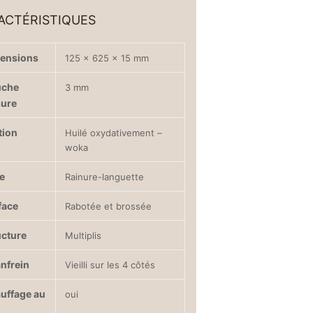
ACTÉRISTIQUES
ensions
125 × 625 × 15 mm
uche
3 mm
sure
tion
Huilé oxydativement –
woka
e
Rainure-languette
face
Rabotée et brossée
ucture
Multiplis
nfrein
Vieilli sur les 4 côtés
uffage au
oui