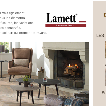
sormais également
Tous les éléments
fissures, les variations
 été conservés.
e sol particulièrement attrayant.
LES
F
Fa