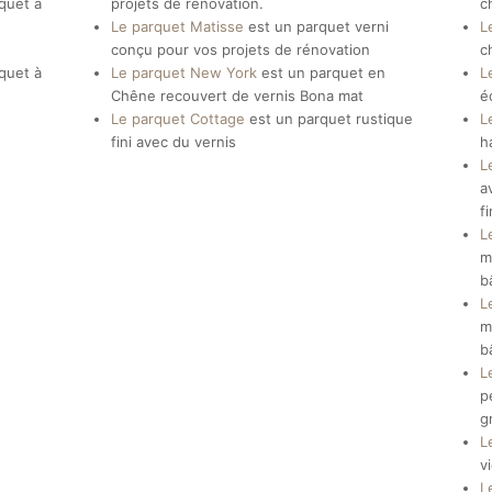
rquet à
projets de rénovation.
c
Le parquet Matisse
est un parquet verni
L
conçu pour vos projets de rénovation
c
rquet à
Le parquet New York
est un parquet en
L
Chêne recouvert de vernis Bona mat
é
Le parquet Cottage
est un parquet rustique
L
fini avec du vernis
h
L
a
f
L
m
b
L
m
b
L
p
g
L
v
L