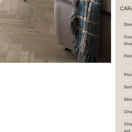
CAR
Dim
Co
d’u
Fini
Pos
Sur
Str
Cha
Cha
sol