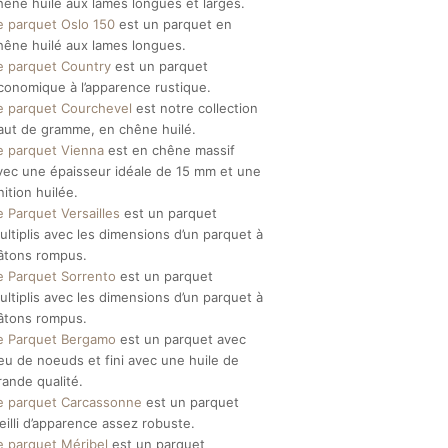
hêne huilé aux lames longues et larges.
e parquet Oslo 150
est un parquet en
hêne huilé aux lames longues.
e parquet Country
est un parquet
conomique à l’apparence rustique.
e parquet Courchevel
est notre collection
aut de gramme, en chêne huilé.
e parquet Vienna
est en chêne massif
vec une épaisseur idéale de 15 mm et une
inition huilée.
e Parquet Versailles
est un parquet
ultiplis avec les dimensions d’un parquet à
âtons rompus.
e Parquet Sorrento
est un parquet
ultiplis avec les dimensions d’un parquet à
âtons rompus.
e Parquet Bergamo
est un parquet avec
eu de noeuds et fini avec une huile de
rande qualité.
e parquet Carcassonne
est un parquet
ieilli d’apparence assez robuste.
e parquet Méribel
est un parquet