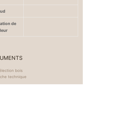
eud
iation de
leur
UMENTS
élection bois
iche technique