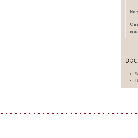
No
Var
cou
DOC
S
F