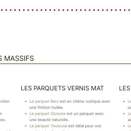
S MASSIFS
LES PARQUETS VERNIS MAT
LES
ection
Le parquet Barn
est en chêne rustique avec
L
une finition huilée.
u
en
Le parquet Clusone
est un parquet avec
L
ges.
une beauté naturelle.
a
Le parquet Toulouse
est idéal pour vos
L