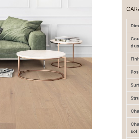
CAR
Dim
Co
d’u
Fini
Pos
Sur
Str
Cha
Cha
sol