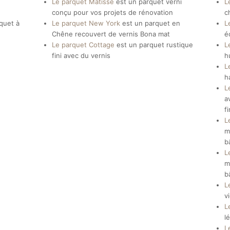
Le parquet Matisse
est un parquet verni
L
conçu pour vos projets de rénovation
c
rquet à
Le parquet New York
est un parquet en
L
Chêne recouvert de vernis Bona mat
é
Le parquet Cottage
est un parquet rustique
L
fini avec du vernis
h
L
h
L
a
f
L
m
b
L
m
b
L
v
L
l
L