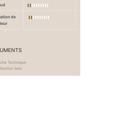
eud
iation de
leur
UMENTS
iche Technique
élection bois