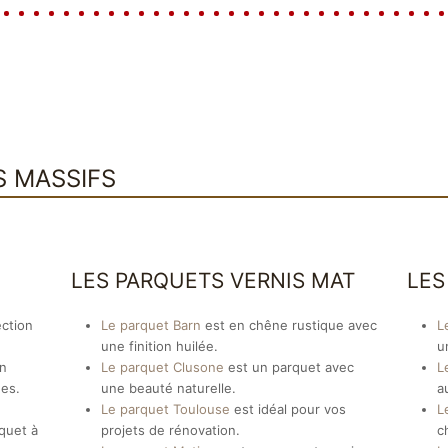
S MASSIFS
LES PARQUETS VERNIS MAT
LES
ection
Le parquet Barn
est en chêne rustique avec
L
une finition huilée.
u
en
Le parquet Clusone
est un parquet avec
L
ges.
une beauté naturelle.
a
Le parquet Toulouse
est idéal pour vos
L
rquet à
projets de rénovation.
c