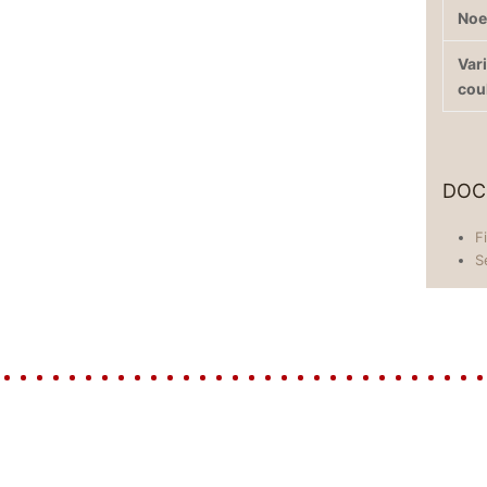
No
Var
cou
DOC
F
S