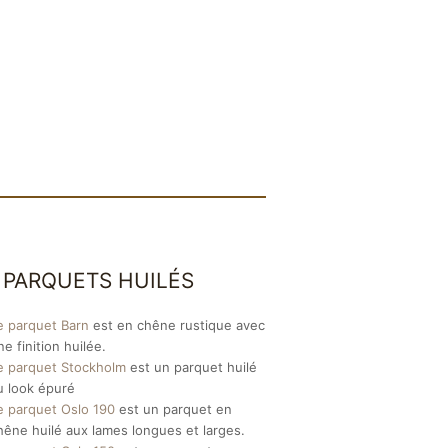
 PARQUETS HUILÉS
e parquet Barn
est en chêne rustique avec
ne finition huilée.
e parquet Stockholm
est un parquet huilé
u look épuré
e parquet Oslo 190
est un parquet en
hêne huilé aux lames longues et larges.