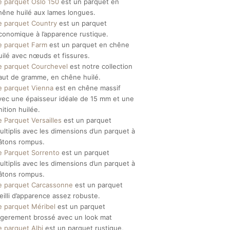
e parquet Oslo 150
est un parquet en
hêne huilé aux lames longues.
e parquet Country
est un parquet
conomique à l’apparence rustique.
e parquet Farm
est un parquet en chêne
uilé avec nœuds et fissures.
e parquet Courchevel
est notre collection
aut de gramme, en chêne huilé.
e parquet Vienna
est en chêne massif
vec une épaisseur idéale de 15 mm et une
inition huilée.
e Parquet Versailles
est un parquet
ultiplis avec les dimensions d’un parquet à
âtons rompus.
e Parquet Sorrento
est un parquet
ultiplis avec les dimensions d’un parquet à
âtons rompus.
e parquet Carcassonne
est un parquet
ieilli d’apparence assez robuste.
e parquet Méribel
est un parquet
égerement brossé avec un look mat
e parquet Albi
est un parquet rustique,