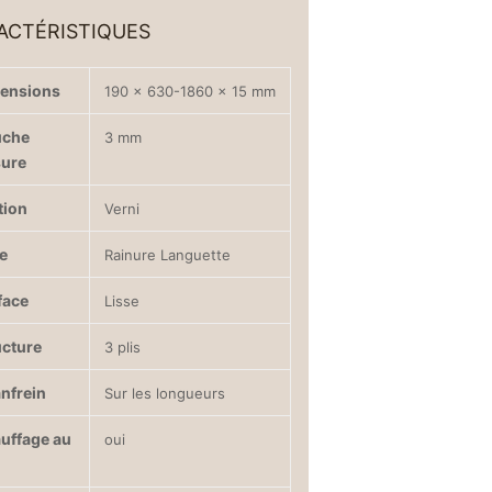
ACTÉRISTIQUES
ensions
190 x 630-1860 x 15 mm
uche
3 mm
sure
tion
Verni
e
Rainure Languette
face
Lisse
ucture
3 plis
nfrein
Sur les longueurs
uffage au
oui